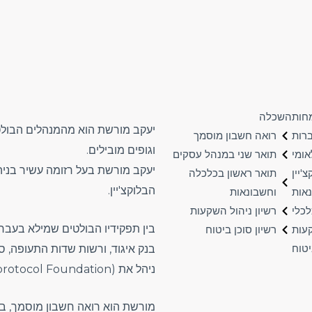
חות
השכלה
יעקב מורשת הוא מהמנהלים הבולטי
ברות
רואה חשבון מוסמך
וגופים מובילים.
אומי
תואר שני במנהל עסקים
יעקב מורשת בעל רזומה עשיר בניהו
'יין
תואר ראשון בכלכלה
הבלוקצ'יין.
אות
וחשבונאות
לכלי
רשיון ניהול השקעות
בין תפקידיו הבולטים שמילא בעבר-
עות
רשיון סוכן ביטוח
טוח
בנק איגוד, ורשות שדות התעופה, ס
ניהל את
k (Bprotocol Foundation
מורשת הוא רואה חשבון מוסמך, בע