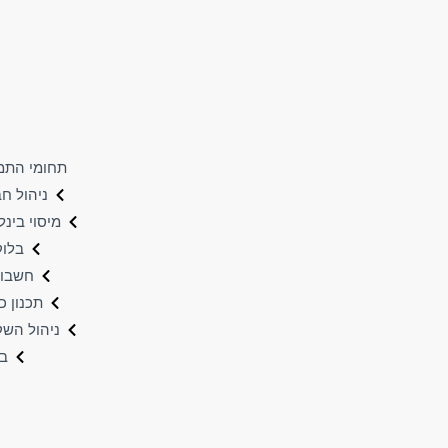
תחומי התמ
ניהול ח
מיסוי בינל
בלוקצ
חשבונ
תכנון כ
ניהול השק
בי